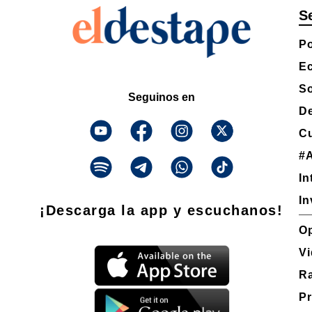
S
Po
E
S
Seguinos en
D
Cu
#
In
In
¡Descarga la app y escuchanos!
O
V
R
P