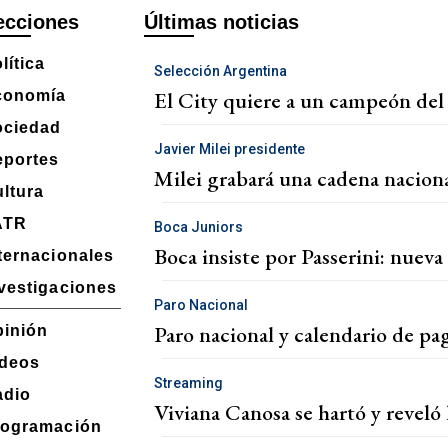
ecciones
Últimas noticias
lítica
Selección Argentina
El City quiere a un campeón del
conomía
ociedad
Javier Milei presidente
eportes
Milei grabará una cadena naciona
ltura
ATR
Boca Juniors
Boca insiste por Passerini: nueva
ternacionales
vestigaciones
Paro Nacional
Paro nacional y calendario de pa
pinión
ideos
Streaming
adio
Viviana Canosa se hartó y reveló 
rogramación