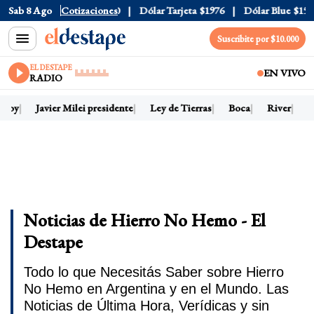
Sab 8 Ago
Dólar Oficial
Cotizaciones
$1520
Dólar Tarjeta
$1976
Dólar Blue
$152
Suscribite por $10.000
EL DESTAPE
EN VIVO
RADIO
 hoy
Javier Milei presidente
Ley de Tierras
Boca
River
D
Noticias de Hierro No Hemo - El
Destape
Todo lo que Necesitás Saber sobre Hierro
No Hemo en Argentina y en el Mundo. Las
Noticias de Última Hora, Verídicas y sin