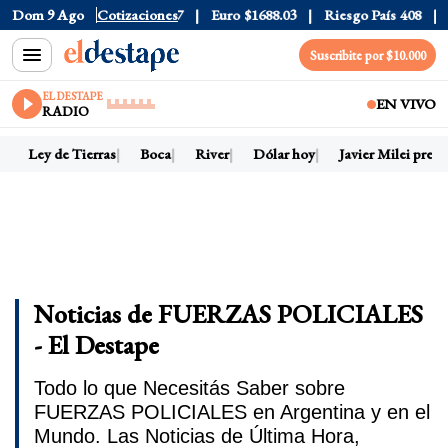
1525
Dom 9 Ago
Dólar CCL
Cotizaciones
$1580.7
Euro
$1688.03
Riesgo País
408
D
Suscribite por $10.000
EL DESTAPE
EN VIVO
RADIO
Ley de Tierras
Boca
River
Dólar hoy
Javier Milei presi
Noticias de FUERZAS POLICIALES
- El Destape
Todo lo que Necesitás Saber sobre
FUERZAS POLICIALES en Argentina y en el
Mundo. Las Noticias de Última Hora,