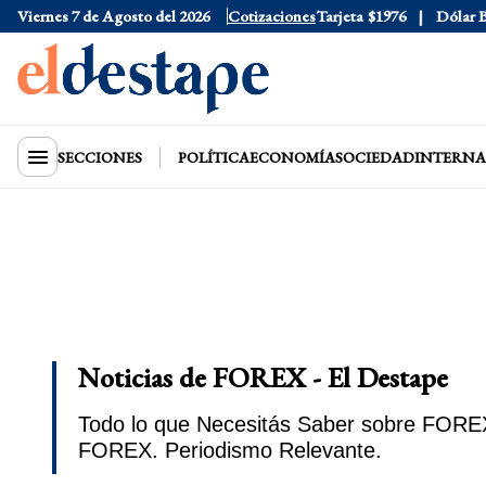
Viernes 7 de Agosto del 2026
Dólar Oficial
$1520
Cotizaciones
Dólar Tarjeta
$1976
Dólar Blue
SECCIONES
POLÍTICA
ECONOMÍA
SOCIEDAD
INTERNA
Noticias de FOREX - El Destape
Todo lo que Necesitás Saber sobre FOREX 
FOREX. Periodismo Relevante.