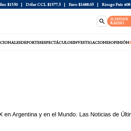
$1530
Dólar CCL
$1577.3
Euro
$1688.03
Riesgo País
408
Dól
EL DESTAPE
RADIO
CIONALES
DEPORTES
ESPECTÁCULOS
INVESTIGACIONES
OPINIÓN
en Argentina y en el Mundo. Las Noticias de Últi