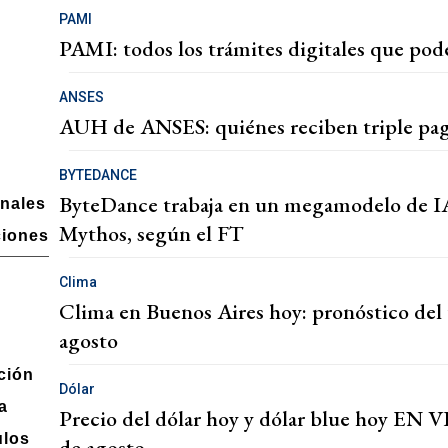
PAMI
PAMI: todos los trámites digitales que podé
ANSES
AUH de ANSES: quiénes reciben triple pag
BYTEDANCE
ByteDance trabaja en un megamodelo de IA 
onales
Mythos, según el FT
ciones
Clima
Clima en Buenos Aires hoy: pronóstico del 
agosto
ción
Dólar
a
Precio del dólar hoy y dólar blue hoy EN VI
ulos
de agosto