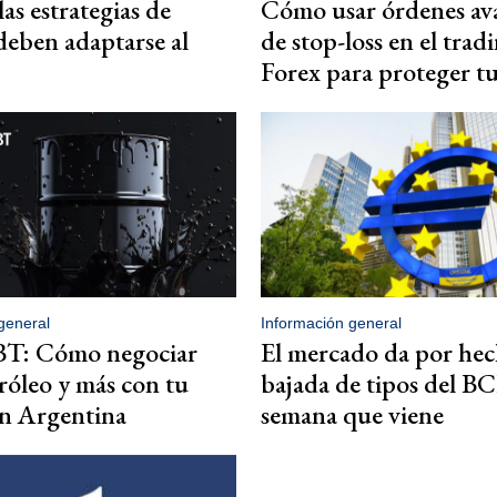
as estrategias de
Cómo usar órdenes av
deben adaptarse al
de stop-loss en el trad
Forex para proteger tu
general
Información general
T: Cómo negociar
El mercado da por he
róleo y más con tu
bajada de tipos del BC
en Argentina
semana que viene