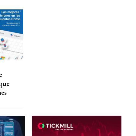
e
que
nes