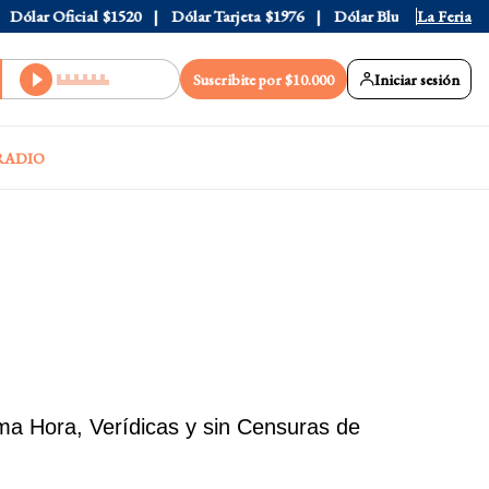
ar Oficial
$1520
Dólar Tarjeta
$1976
Dólar Blue
$1530
La Feria
Dóla
Suscribite por $10.000
Iniciar sesión
RADIO
ma Hora, Verídicas y sin Censuras de