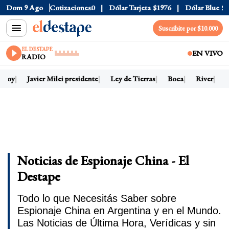
Dom 9 Ago
Dólar Oficial
Cotizaciones
$1520
Dólar Tarjeta
$1976
Dólar Blue
$1
Suscribite por $10.000
EL DESTAPE
EN VIVO
RADIO
 hoy
Javier Milei presidente
Ley de Tierras
Boca
River
D
Noticias de Espionaje China - El
Destape
Todo lo que Necesitás Saber sobre
Espionaje China en Argentina y en el Mundo.
Las Noticias de Última Hora, Verídicas y sin