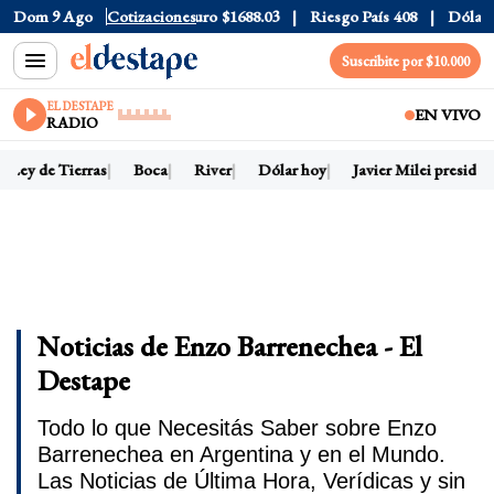
ólar CCL
Dom 9 Ago
$1580.7
Cotizaciones
Euro
$1688.03
Riesgo País
408
Dólar Ofici
Suscribite por $10.000
EL DESTAPE
EN VIVO
RADIO
Ley de Tierras
Boca
River
Dólar hoy
Javier Milei presidente
Noticias de Enzo Barrenechea - El
Destape
Todo lo que Necesitás Saber sobre Enzo
Barrenechea en Argentina y en el Mundo.
Las Noticias de Última Hora, Verídicas y sin