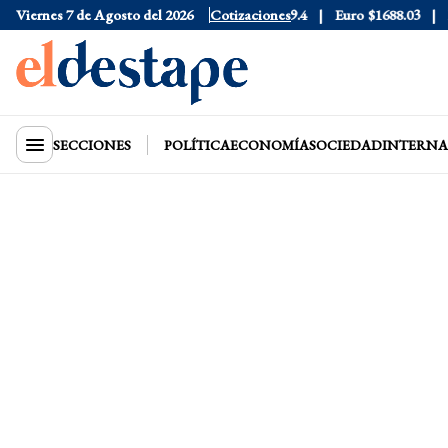
6
Viernes 7 de Agosto del 2026
Dólar Blue
$1525
Dólar CCL
Cotizaciones
$1579.4
Euro
$1688.03
Rie
SECCIONES
POLÍTICA
ECONOMÍA
SOCIEDAD
INTERNA