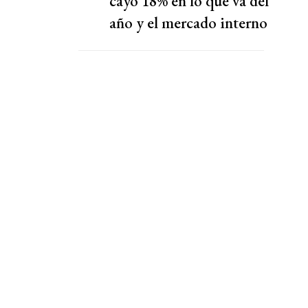
cayó 18% en lo que va del
año y el mercado interno
no arranca