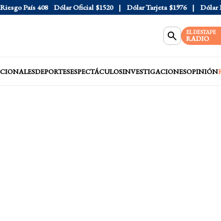
sgo País
408
Dólar Oficial
$1520
Dólar Tarjeta
$1976
Dólar Blu
EL DESTAPE
RADIO
CIONALES
DEPORTES
ESPECTÁCULOS
INVESTIGACIONES
OPINIÓN