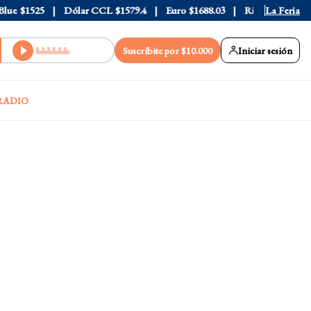
e
$1525
Dólar CCL
$1579.4
Euro
$1688.03
Riesgo País
La Feria
408
Suscribite por $10.000
Iniciar sesión
RADIO