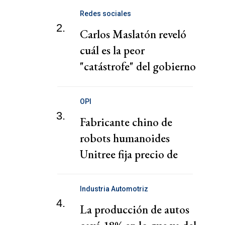
Redes sociales
2.
Carlos Maslatón reveló
cuál es la peor
"catástrofe" del gobierno
de Milei
OPI
3.
Fabricante chino de
robots humanoides
Unitree fija precio de
salida a bolsa con
valoración 9.000
Industria Automotriz
millones dólares
4.
La producción de autos