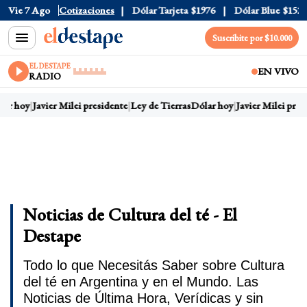
Vie 7 Ago
Dólar Oficial
Cotizaciones
$1520
Dólar Tarjeta
$1976
Dólar Blue
$1525
Suscribite por $10.000
EL DESTAPE
EN VIVO
RADIO
lar hoy
Javier Milei presidente
Ley de Tierras
Dólar hoy
Javier Milei pres
Noticias de Cultura del té - El
Destape
Todo lo que Necesitás Saber sobre Cultura
del té en Argentina y en el Mundo. Las
Noticias de Última Hora, Verídicas y sin