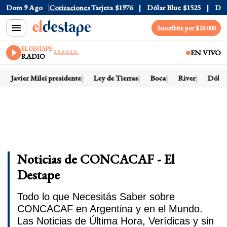
Oficial
Dom 9 Ago
$1520
Cotizaciones
Dólar Tarjeta
$1976
Dólar Blue
$1525
Dólar C
Suscribite por $10.000
EL DESTAPE
EN VIVO
RADIO
Javier Milei presidente
Ley de Tierras
Boca
River
Dólar h
Noticias de CONCACAF - El
Destape
Todo lo que Necesitás Saber sobre
CONCACAF en Argentina y en el Mundo.
Las Noticias de Última Hora, Verídicas y sin