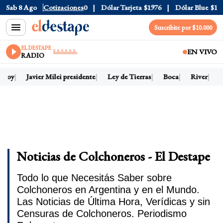
Sab 8 Ago
Dólar Oficial
Cotizaciones
$1520
Dólar Tarjeta
$1976
Dólar Blue
$152
Suscribite por $10.000
EL DESTAPE
EN VIVO
RADIO
 hoy
Javier Milei presidente
Ley de Tierras
Boca
River
D
Noticias de Colchoneros - El Destape
Todo lo que Necesitás Saber sobre
Colchoneros en Argentina y en el Mundo.
Las Noticias de Última Hora, Verídicas y sin
Censuras de Colchoneros. Periodismo