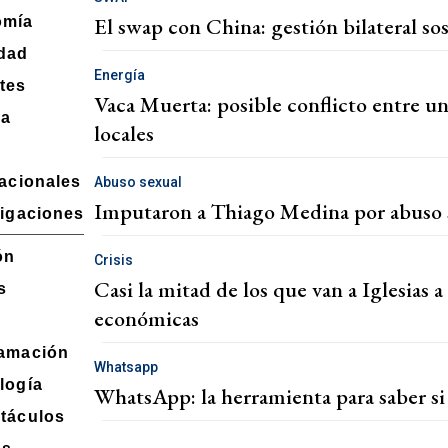
El swap con China: gestión bilateral s
omía
dad
Energía
tes
Vaca Muerta: posible conflicto entre u
ra
locales
nacionales
Abuso sexual
Imputaron a Thiago Medina por abuso s
tigaciones
ón
Crisis
Casi la mitad de los que van a Iglesias 
s
económicas
amación
Whatsapp
logía
WhatsApp: la herramienta para saber si
táculos