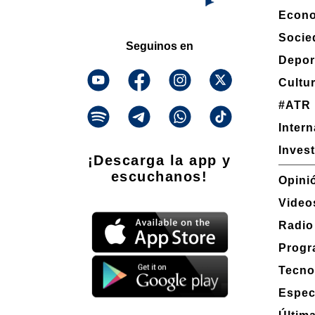
Econ
Socie
Seguinos en
Depor
Cultu
#ATR
Inter
Inves
¡Descarga la app y
escuchanos!
Opini
Video
Radio
Progr
Tecno
Espec