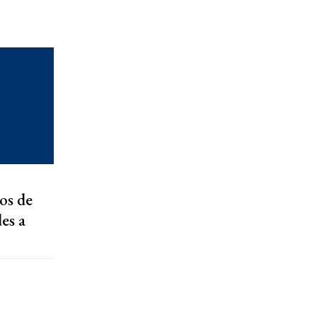
os de
es a