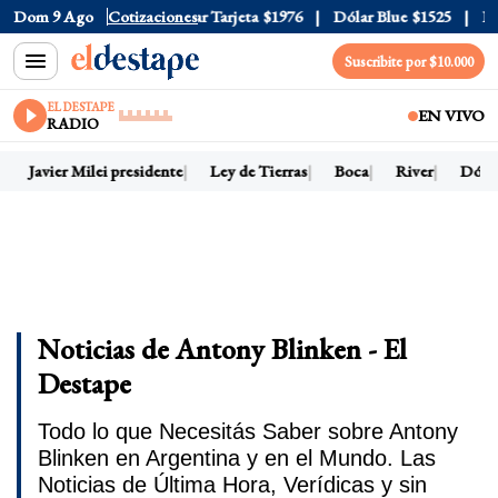
r Oficial
Dom 9 Ago
$1520
Cotizaciones
Dólar Tarjeta
$1976
Dólar Blue
$1525
Dólar
Suscribite por $10.000
EL DESTAPE
EN VIVO
RADIO
Javier Milei presidente
Ley de Tierras
Boca
River
Dólar 
Noticias de Antony Blinken - El
Destape
Todo lo que Necesitás Saber sobre Antony
Blinken en Argentina y en el Mundo. Las
Noticias de Última Hora, Verídicas y sin