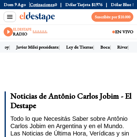
Dom 9 Ago
Dólar Oficial
Cotizaciones
$1520
Dólar Tarjeta
$1976
Dólar Blue
$1
Suscribite por $10.000
EL DESTAPE
EN VIVO
RADIO
 hoy
Javier Milei presidente
Ley de Tierras
Boca
River
D
Noticias de Antônio Carlos Jobim - El
Destape
Todo lo que Necesitás Saber sobre Antônio
Carlos Jobim en Argentina y en el Mundo.
Las Noticias de Última Hora, Verídicas y sin