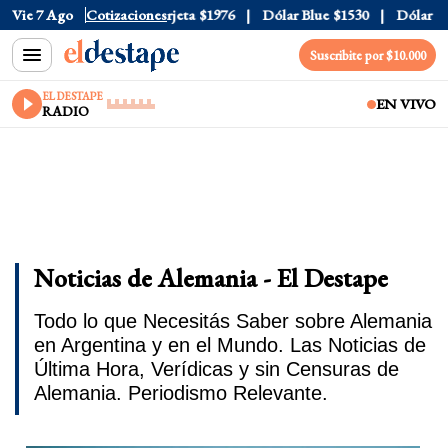
ial
Vie 7 Ago
$1520
Dólar Tarjeta
Cotizaciones
$1976
Dólar Blue
$1530
Dólar CCL
$
Suscribite por $10.000
EL DESTAPE
EN VIVO
RADIO
Noticias de Alemania - El Destape
Todo lo que Necesitás Saber sobre Alemania
en Argentina y en el Mundo. Las Noticias de
Última Hora, Verídicas y sin Censuras de
Alemania. Periodismo Relevante.