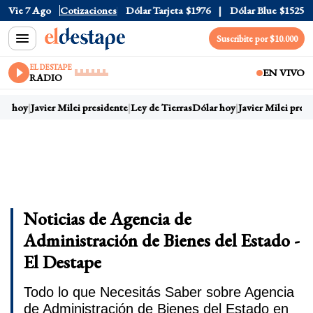
Vie 7 Ago
Dólar Oficial
Cotizaciones
$1520
Dólar Tarjeta
$1976
Dólar Blue
$1525
Suscribite por $10.000
EL DESTAPE
EN VIVO
RADIO
ar hoy
Javier Milei presidente
Ley de Tierras
Dólar hoy
Javier Milei presi
Noticias de Agencia de
Administración de Bienes del Estado -
El Destape
Todo lo que Necesitás Saber sobre Agencia
de Administración de Bienes del Estado en