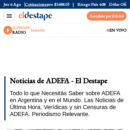
ar CCL
Jue 6 Ago
$1577.3
Cotizaciones
Euro
$1688.03
Riesgo País
408
Dólar Oficial
$1
Suscribite por $10.000
EL DESTAPE
EN VIVO
RADIO
Noticias de ADEFA - El Destape
Todo lo que Necesitás Saber sobre ADEFA
en Argentina y en el Mundo. Las Noticias de
Última Hora, Verídicas y sin Censuras de
ADEFA. Periodismo Relevante.