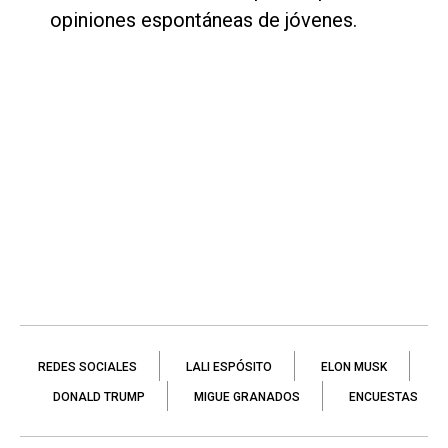
opiniones espontáneas de jóvenes.
REDES SOCIALES
LALI ESPÓSITO
ELON MUSK
DONALD TRUMP
MIGUE GRANADOS
ENCUESTAS