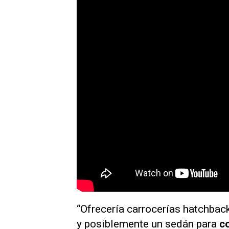
“Ofrecería carrocerías hatchback
y posiblemente un sedán para
c