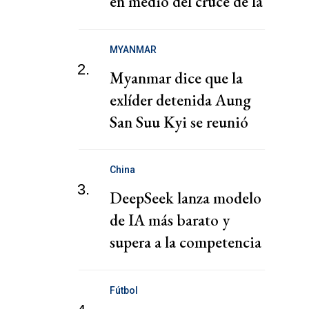
en medio del cruce de la
familia
MYANMAR
2.
Myanmar dice que la
exlíder detenida Aung
San Suu Kyi se reunió
con un representante de
la Cruz Roja
China
3.
DeepSeek lanza modelo
de IA más barato y
supera a la competencia
en coste de ejecución
Fútbol