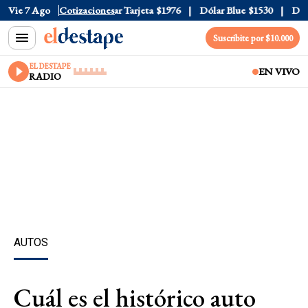
 Oficial
Vie 7 Ago
$1520
Cotizaciones
Dólar Tarjeta
$1976
Dólar Blue
$1530
Dólar 
Suscribite por $10.000
EL DESTAPE
EN VIVO
RADIO
AUTOS
Cuál es el histórico auto