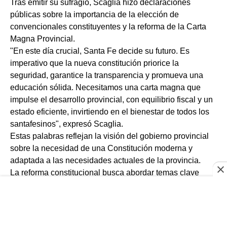
Tras emitir su sufragio, Scaglia hizo declaraciones
públicas sobre la importancia de la elección de
convencionales constituyentes y la reforma de la Carta
Magna Provincial.
"En este día crucial, Santa Fe decide su futuro. Es
imperativo que la nueva constitución priorice la
seguridad, garantice la transparencia y promueva una
educación sólida. Necesitamos una carta magna que
impulse el desarrollo provincial, con equilibrio fiscal y un
estado eficiente, invirtiendo en el bienestar de todos los
santafesinos", expresó Scaglia.
Estas palabras reflejan la visión del gobierno provincial
sobre la necesidad de una Constitución moderna y
adaptada a las necesidades actuales de la provincia.
La reforma constitucional busca abordar temas clave
como la autonomía municipal, la reelección de cargos
ejecutivos y la incorporación de la "Ficha Limpia", entre
otros. Por ultimo, Scaglia enfatizó la importancia de la
participación ciudadana en este proceso electoral.