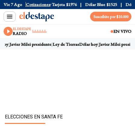
ficial
Vie 7 Ago
$1520
Cotizaciones
Dólar Tarjeta
$1976
Dólar Blue
$1525
Dólar C
Suscribite por $10.000
EL DESTAPE
EN VIVO
RADIO
hoy
Javier Milei presidente
Ley de Tierras
Dólar hoy
Javier Milei presiden
ELECCIONES EN SANTA FE