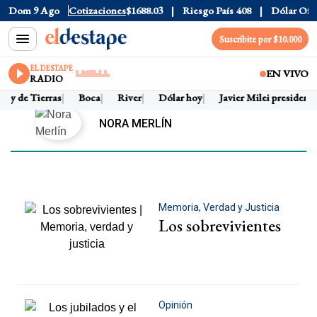
lar CCL
Dom 9 Ago
$1580.7
Cotizaciones
Euro
$1688.03
Riesgo País
408
Dólar Oficial
Suscribite por $10.000
EL DESTAPE
EN VIVO
RADIO
ey de Tierras
Boca
River
Dólar hoy
Javier Milei presidente
NORA MERLÍN
Memoria, Verdad y Justicia
Los sobrevivientes
Opinión