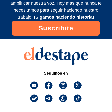
amplificar nuestra voz. Hoy más que nunca te
🔥 ESTALLA el Gobierno por la LEY DE
necesitamos para seguir haciendo nuestro
TIERRAS y dicen que RENUNCIA
STURZENEGGER | Jonathan Heguier
trabajo.
¡Sigamos haciendo historia!
2026/7/4
Suscribite
Seguinos en