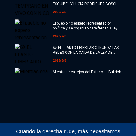
ESQUIBEL Y LUCÍA RODRÍGUEZ BOSCH |
El Destape
2026/7/5
El pueblo no esperó representación
política y se organizó para frenar la ley
2026/7/5
😭 EL LLANTO LIBERTARIO INUNDA LAS
REDES CON LA CAÍDA DE LA LEY DE
TIERRAS | ¿Qué está pasando?
2026/7/5
Mientras sea lejos del Estado... | Bullrich
ya encontró un nuevo desafío
2026/7/5
🚨 ¡¡MILEI SE LA PEGÓ FEO!! SIGUE EN
CAÍDA Y PERDIENDO LA BATALLA
CULTURAL | El Pase con Nico Lantos
2026/7/4
El nuevo personaje en la vida de Karina
Milei | No m4ten al mensajero
Cuando la derecha ruge, más necesitamos
2026/7/4