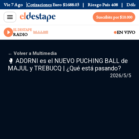
Vie 7 Ago
Dólar CCL
Cotizaciones
$1577.3
Euro
$1688.03
Riesgo País
408
Dólar O
Suscribite por $10.000
EL DESTAPE
EN VIVO
RADIO
← Volver a Multimedia
🥊 ADORNI es el NUEVO PUCHING BALL de
MAJUL y TREBUCQ | ¿Qué está pasando?
2026/5/5