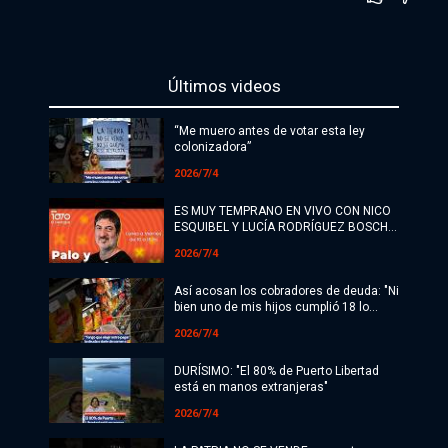
Política
Economía
Últimos videos
Sociedad
“Me muero antes de votar esta ley
colonizadora”
Deportes
2026/7/4
Cultura
ES MUY TEMPRANO EN VIVO CON NICO
ESQUIBEL Y LUCÍA RODRÍGUEZ BOSCH |
#ATR
El Destape
2026/7/4
Internacionales
Así acosan los cobradores de deuda: "Ni
bien uno de mis hijos cumplió 18 lo
empezaron a llamar a él"
Investigaciones
2026/7/4
Opinión
DURÍSIMO: "El 80% de Puerto Libertad
está en manos extranjeras"
Videos
2026/7/4