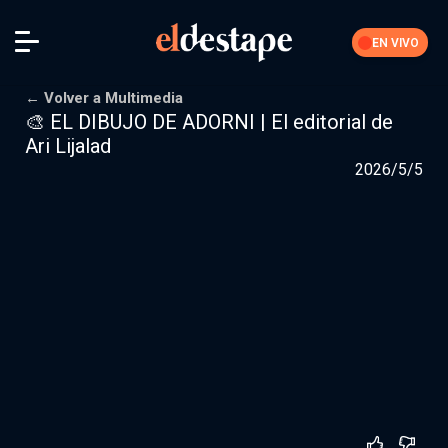
EN VIVO
← Volver a Multimedia
🎨 EL DIBUJO DE ADORNI | El editorial de
Ari Lijalad
Iniciar sesión
2026/5/5
La Feria
Nuestra comunidad de suscriptores
Suscribite por
$10000
$15000
Más opciones
Secciones editoriales