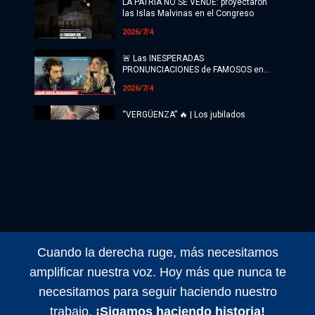
Radio
LA PATRIA NO SE VENDE: proyectaron
las Islas Malvinas en el Congreso
Programación
2026/7/4
Tecnología
🚨 Las INESPERADAS
PRONUNCIACIONES de FAMOSOS en
CONTRA de la LEY DE TIERRAS | ¿Qué
Espectáculos
2026/7/4
está pasando?
“VERGÜENZA” 🔥 | Los jubilados
Últimas Noticias
marchan y la policía los espera para
reprimir
2026/7/4
💥 ¡DERROTADOS! BULLRICH RECULÓ en
CHANCLETAS con la LEY de TIERRAS | El
Pase con Nico Lantos
2026/7/3
¿Sabías que hay departamentos en
Salta que superan el límite de la Ley de
Tierras?
Cuando la derecha ruge, más necesitamos
2026/7/3
amplificar nuestra voz. Hoy más que nunca te
💥 SE CAYÓ LA LEY DE TIERRAS |
necesitamos para seguir haciendo nuestro
Jonathan Heguier
trabajo.
¡Sigamos haciendo historia!
2026/7/3