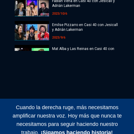
Radio
Fabian Vena en Casi 40 con Jesicall y
Adrián Lakerman
Programación
2023/10/6
Tecnología
Emilse Pizzarro en Casi 40 con Jesicall
y Adrián Lakerman
Espectáculos
2023/9/6
Mat Alba y Las Reinas en Casi 40 con
Últimas Noticias
Jesicall
2023/9/6
Podcast y realitys con Lucas Garofalo |
Casi 40 con Jesicall y Adrián Lakerman
2023/8/6
Diego Cremonesi en Casi 40 con
Jesicall y Adrián Lakerman
Cuando la derecha ruge, más necesitamos
2023/8/5
amplificar nuestra voz. Hoy más que nunca te
Cinefélios: José Tripodero y Vicky
necesitamos para seguir haciendo nuestro
Duclós Sibue | Casi 40 con Jesicall y
Adrián Lakerman
trabajo.
¡Sigamos haciendo historia!
2023/8/2