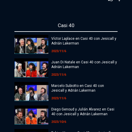
Política
Economía
Casi 40
Sociedad
Víctor Laplace en Casi 40 con Jesicall y
Adrián Lakerman
Deportes
2023/11/6
Cultura
Juan Di Natale en Casi 40 con Jesicall y
Adrián Lakerman
#ATR
2023/11/6
Internacionales
Marcelo Subiotto en Casi 40 con
Jesicall y Adrián Lakerman
Investigaciones
2023/11/6
Opinión
Diego Genoud y Julián Alvarez en Casi
40 con Jesicall y Adrián Lakerman
Videos
2023/10/6