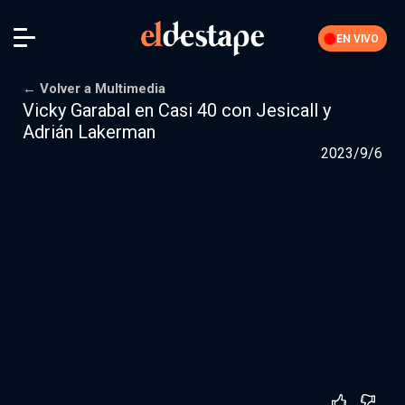
EN VIVO
← Volver a Multimedia
Vicky Garabal en Casi 40 con Jesicall y
Adrián Lakerman
Iniciar sesión
2023/9/6
La Feria
Nuestra comunidad de suscriptores
Suscribite por
$10000
$15000
Más opciones
Secciones editoriales