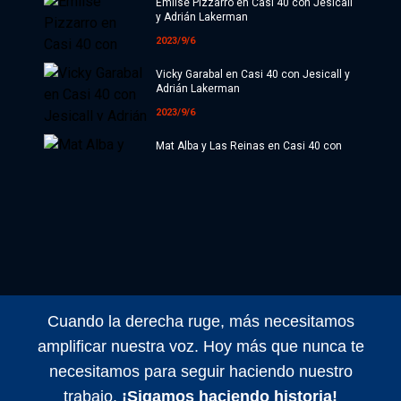
Cultura
Emilse Pizzarro en Casi 40 con Jesicall
y Adrián Lakerman
#ATR
2023/9/6
Internacionales
Vicky Garabal en Casi 40 con Jesicall y
Adrián Lakerman
Investigaciones
2023/9/6
Opinión
Mat Alba y Las Reinas en Casi 40 con
Jesicall
Videos
2023/9/6
Podcast y realitys con Lucas Garofalo |
Radio
Casi 40 con Jesicall y Adrián Lakerman
Programación
2023/8/6
Diego Cremonesi en Casi 40 con
Tecnología
Jesicall y Adrián Lakerman
Cuando la derecha ruge, más necesitamos
2023/8/5
Espectáculos
amplificar nuestra voz. Hoy más que nunca te
Cinefélios: José Tripodero y Vicky
Últimas Noticias
necesitamos para seguir haciendo nuestro
Duclós Sibue | Casi 40 con Jesicall y
Adrián Lakerman
trabajo.
¡Sigamos haciendo historia!
2023/8/2