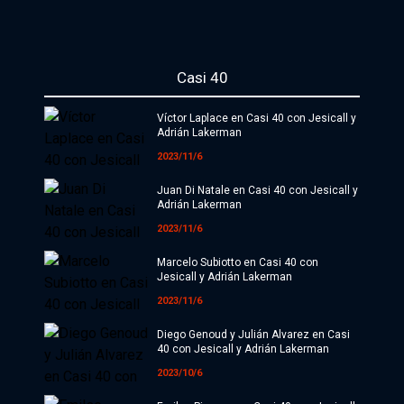
La Feria
Nuestra comunidad de suscriptores
Casi 40
Suscribite por
Víctor Laplace en Casi 40 con Jesicall y
$10000
$15000
Más opciones
Adrián Lakerman
2023/11/6
Juan Di Natale en Casi 40 con Jesicall y
Secciones editoriales
Adrián Lakerman
2023/11/6
Política
Marcelo Subiotto en Casi 40 con
Jesicall y Adrián Lakerman
Economía
2023/11/6
Sociedad
Diego Genoud y Julián Alvarez en Casi
40 con Jesicall y Adrián Lakerman
Deportes
2023/10/6