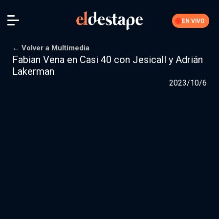
EN VIVO
← Volver a Multimedia
Fabian Vena en Casi 40 con Jesicall y Adrián
Lakerman
2023/10/6
Feria El Destape
Mis datos
Cerrar sesión
Iniciar sesión