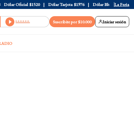
ólar Oficial
$1520
Dólar Tarjeta
$1976
Dólar Blue
$1530
La Feria
Dól
Suscribite por $10.000
Iniciar sesión
RADIO