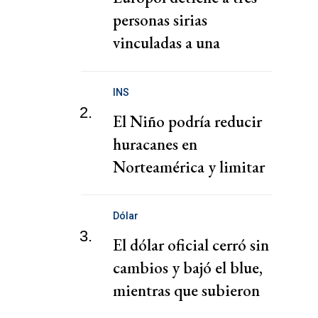
personas sirias
vinculadas a una
presunta red de tráfico
de migrantes
INS
2.
El Niño podría reducir
huracanes en
Norteamérica y limitar
pérdidas, dice el CEO de
Zurich
Dólar
3.
El dólar oficial cerró sin
cambios y bajó el blue,
mientras que subieron
los financieros