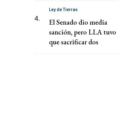
Ley de Tierras
4.
El Senado dio media
sanción, pero LLA tuvo
que sacrificar dos
capítulos claves