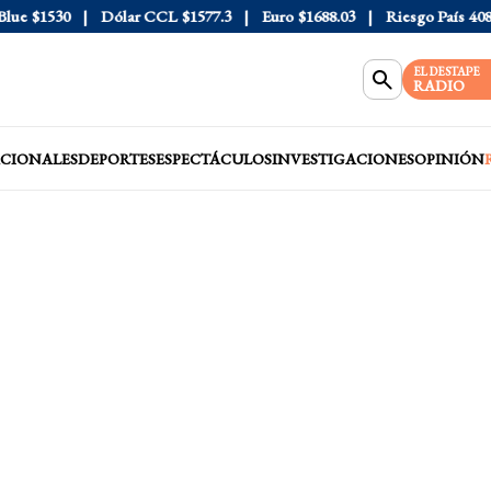
e
$1530
Dólar CCL
$1577.3
Euro
$1688.03
Riesgo País
408
D
EL DESTAPE
RADIO
CIONALES
DEPORTES
ESPECTÁCULOS
INVESTIGACIONES
OPINIÓN