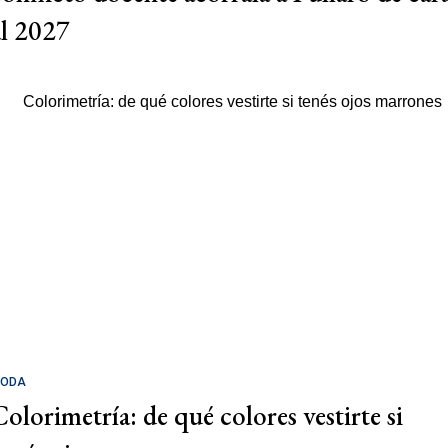
al 2027
ODA
Colorimetría: de qué colores vestirte si