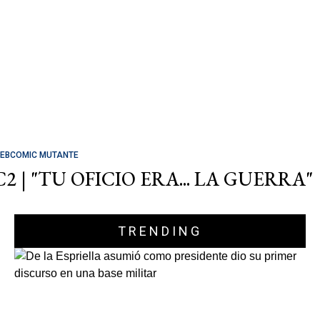
EBCOMIC MUTANTE
C2 | "TU OFICIO ERA... LA GUERRA"
TRENDING