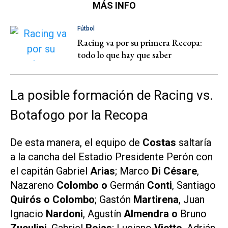
MÁS INFO
Fútbol
Racing va por su primera Recopa:
todo lo que hay que saber
La posible formación de Racing vs.
Botafogo por la Recopa
De esta manera, el equipo de
Costas
saltaría
a la cancha del Estadio Presidente Perón con
el capitán Gabriel
Arias
; Marco
Di Césare
,
Nazareno
Colombo o
Germán
Conti
,
Santiago
Quirós o Colombo
; Gastón
Martirena
, Juan
Ignacio
Nardoni
, Agustín
Almendra o
Bruno
Zuculini
, Gabriel
Rojas
; Luciano
Vietto
, Adrián