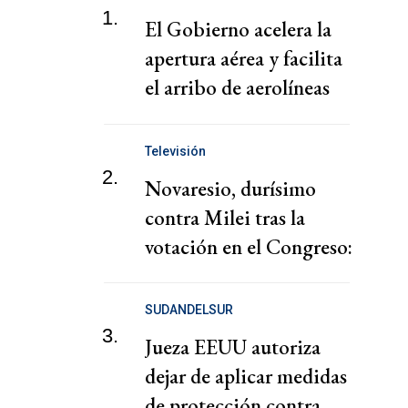
1.
El Gobierno acelera la
apertura aérea y facilita
el arribo de aerolíneas
extranjeras
Televisión
2.
Novaresio, durísimo
contra Milei tras la
votación en el Congreso:
"¿No vas a dar?"
SUDANDELSUR
3.
Jueza EEUU autoriza
dejar de aplicar medidas
de protección contra