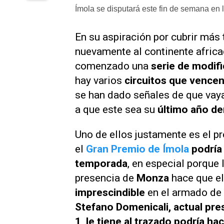
Ímola se disputará este fin de semana en 
En su aspiración por cubrir más 
nuevamente al continente africa
comenzado una
serie de modif
hay varios
circuitos que vence
se han dado señales de que vaya
a que este sea su
último año de
Uno de ellos justamente es el p
el
Gran Premio de Ímola
podría 
temporada
, en especial porque 
presencia de
Monza
hace que e
imprescindible
en el armado de 
Stefano Domenicali, actual pre
1, le tiene al trazado podría h