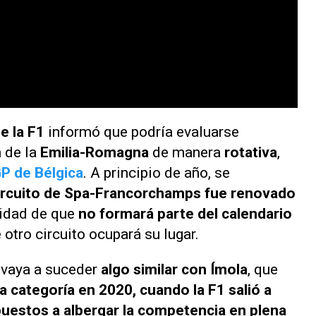
e la F1
informó que podría evaluarse
n de la
Emilia-Romagna
de manera
rotativa
,
P de Bélgica
. A principio de año, se
ircuito de Spa-Francorchamps
fue renovado
aridad de que
no formará parte del calendario
 otro circuito ocupará su lugar.
e vaya a suceder
algo similar con Ímola
, que
a categoría en 2020, cuando la F1 salió a
puestos a albergar la competencia en plena