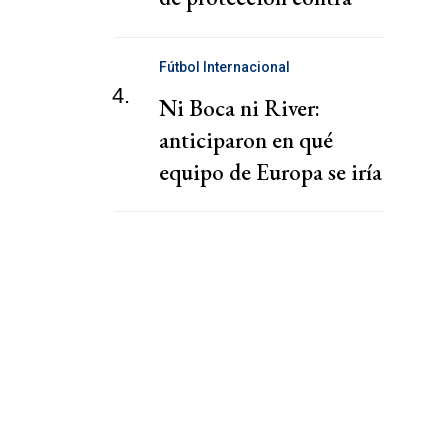
deportación para
sudaneses del Sur
Fútbol Internacional
4.
Ni Boca ni River:
anticiparon en qué
equipo de Europa se iría
Icardi