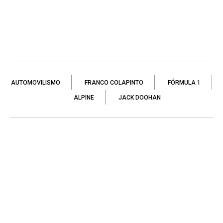
AUTOMOVILISMO
FRANCO COLAPINTO
FÓRMULA 1
ALPINE
JACK DOOHAN