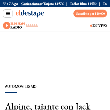
 Oficial
Vie 7 Ago
$1520
Cotizaciones
Dólar Tarjeta
$1976
Dólar Blue
$1530
Dólar 
Suscribite por $10.000
EL DESTAPE
EN VIVO
RADIO
AUTOMOVILISMO
Alpine, tajante con Jack