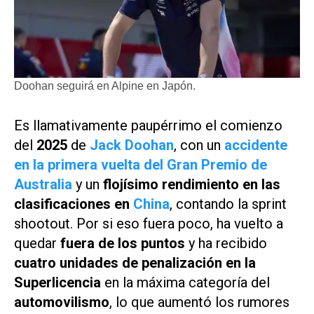
Doohan seguirá en Alpine en Japón.
Es llamativamente paupérrimo el comienzo
del
2025
de
Jack Doohan
, con un
accidente
en la primera vuelta del Gran Premio de
Australia
y un
flojísimo rendimiento en las
clasificaciones en
China
, contando la
sprint
shootout
. Por si eso fuera poco, ha vuelto a
quedar
fuera de los puntos
y ha recibido
cuatro unidades de penalización en la
Superlicencia
en la máxima categoría del
automovilismo
, lo que aumentó los rumores