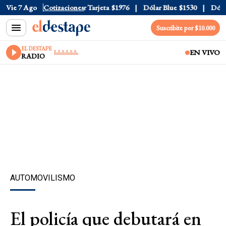
Oficial
Vie 7 Ago
$1520
Cotizaciones
Dólar Tarjeta
$1976
Dólar Blue
$1530
Dólar 
Suscribite por $10.000
EL DESTAPE
EN VIVO
RADIO
AUTOMOVILISMO
El policía que debutará en