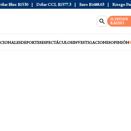
r Blue
$1530
Dólar CCL
$1577.3
Euro
$1688.03
Riesgo País
4
EL DESTAPE
RADIO
CIONALES
DEPORTES
ESPECTÁCULOS
INVESTIGACIONES
OPINIÓN