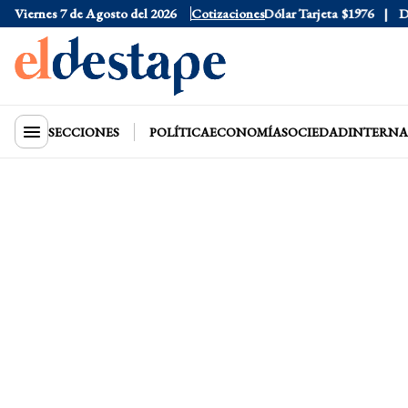
Viernes 7 de Agosto del 2026
Dólar Oficial
$1520
Cotizaciones
Dólar Tarjeta
$1976
Dóla
SECCIONES
POLÍTICA
ECONOMÍA
SOCIEDAD
INTERNA