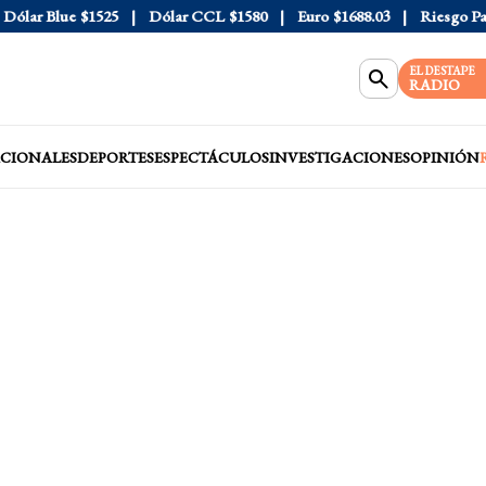
lar Blue
$1525
Dólar CCL
$1580
Euro
$1688.03
Riesgo País
4
EL DESTAPE
RADIO
CIONALES
DEPORTES
ESPECTÁCULOS
INVESTIGACIONES
OPINIÓN