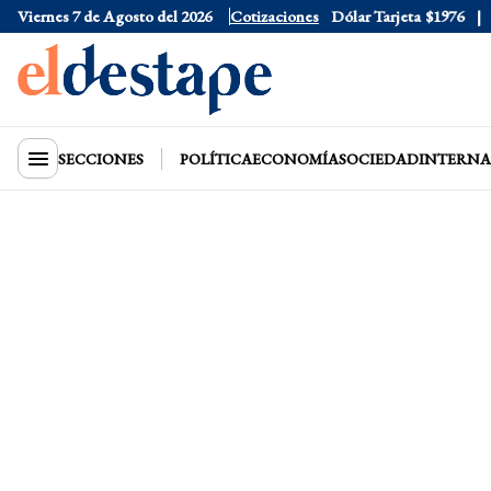
Viernes 7 de Agosto del 2026
Dólar Oficial
Cotizaciones
$1520
Dólar Tarjeta
$1976
Dó
SECCIONES
POLÍTICA
ECONOMÍA
SOCIEDAD
INTERNA