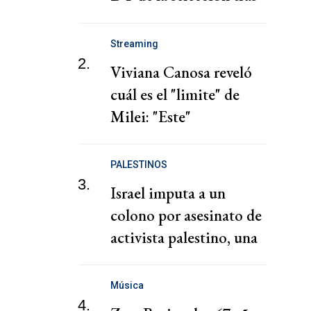
debacle con Bielsa en el
Mundial
Streaming
2.
Viviana Canosa reveló
cuál es el "limite" de
Milei: "Este"
PALESTINOS
3.
Israel imputa a un
colono por asesinato de
activista palestino, una
acusación poco habitual
Música
4.