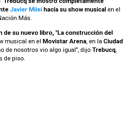
o" Trebucq se mostró completamente
ente
Javier Milei
hacía su show musical
en el
Nación Más
.
 de su nuevo libro, "La construcción del
w musical en el
Movistar Arena
, en la
Ciudad
o de nosotros vio algo igual", dijo
Trebucq
,
 de piso.