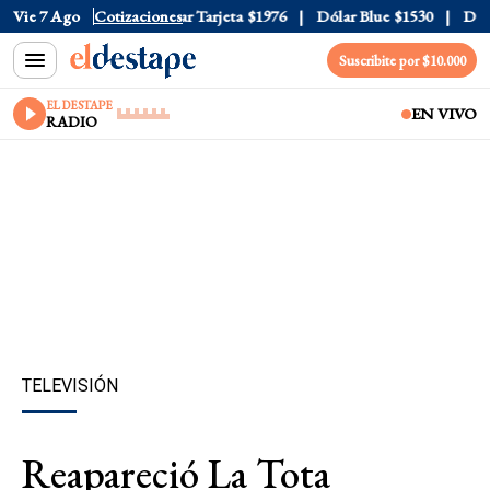
r Oficial
Vie 7 Ago
$1520
Cotizaciones
Dólar Tarjeta
$1976
Dólar Blue
$1530
Dólar
Suscribite por $10.000
EL DESTAPE
EN VIVO
RADIO
TELEVISIÓN
Reapareció La Tota