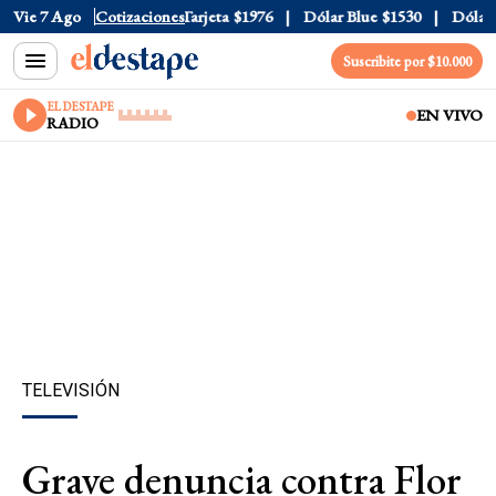
ficial
Vie 7 Ago
$1520
Cotizaciones
Dólar Tarjeta
$1976
Dólar Blue
$1530
Dólar CC
Suscribite por $10.000
EL DESTAPE
EN VIVO
RADIO
TELEVISIÓN
Grave denuncia contra Flor