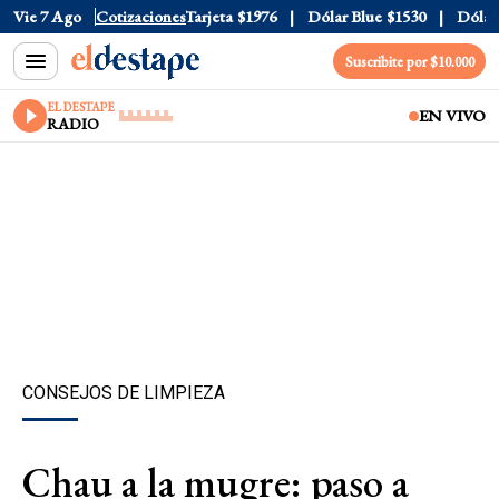
ficial
Vie 7 Ago
$1520
Cotizaciones
Dólar Tarjeta
$1976
Dólar Blue
$1530
Dólar C
Suscribite por $10.000
EL DESTAPE
EN VIVO
RADIO
CONSEJOS DE LIMPIEZA
Chau a la mugre: paso a