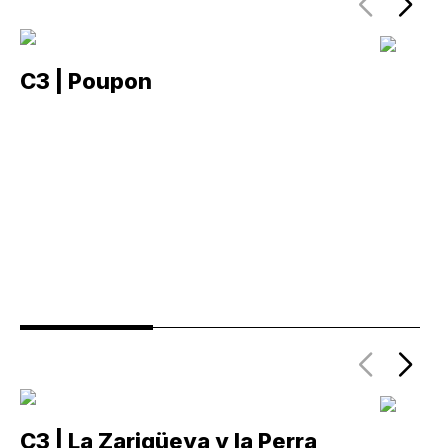
C3 | Poupon
C
C3 | La Zarigüeya y la Perra
C