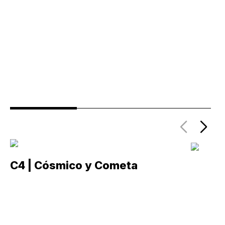
C4 | Cósmico y Cometa
C