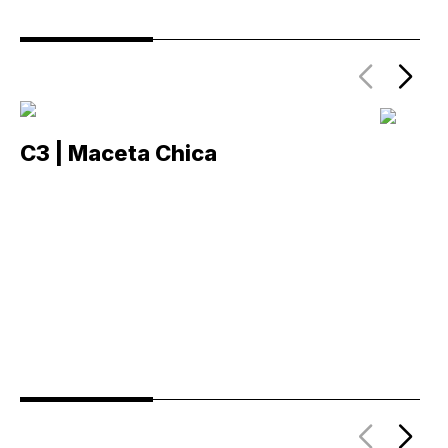
C3 | Maceta Chica
C