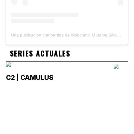
Una publicación compartida de Webcomic Mutante (@webcomicmutante)
SERIES ACTUALES
C2 | CAMULUS
C