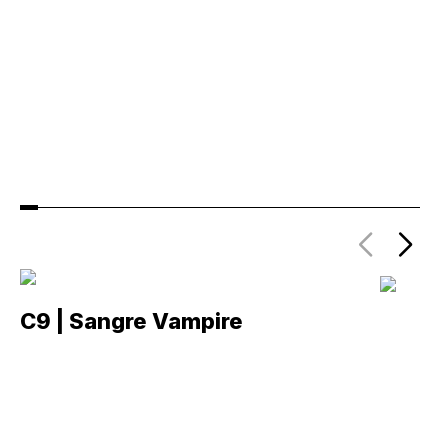
C9 | Sangre Vampire
C