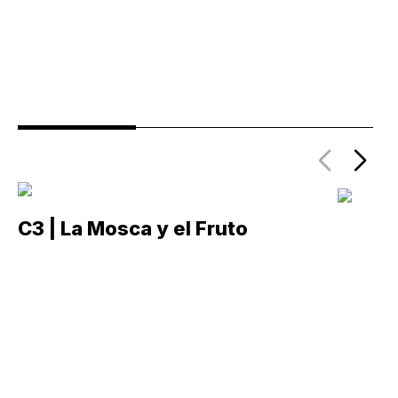
C3 | La Mosca y el Fruto
C