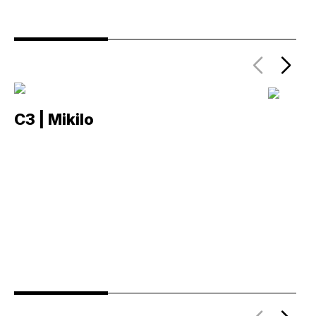
C3 | Mikilo
C