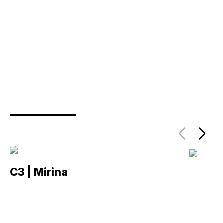
C3 | Mirina
C