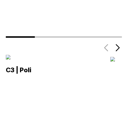
C3 | Poli
C2