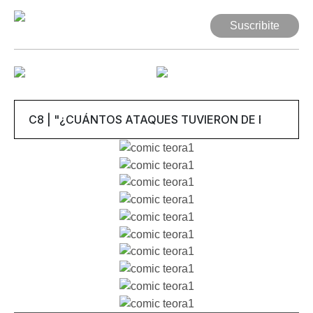
Suscribite
Suscribite
Web Comic
Mutante
Series
Autores
Artículos