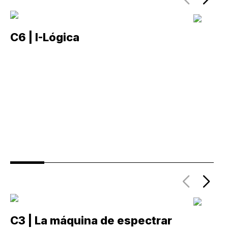
C6 | I-Lógica
C
C3 | La máquina de espectrar
C