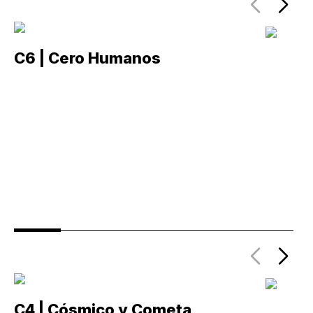
C6 | Cero Humanos
C
C4 | Cósmico y Cometa
C