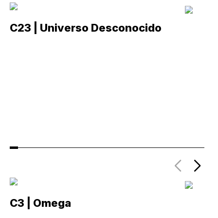
C23 | Universo Desconocido
C
C3 | Omega
C