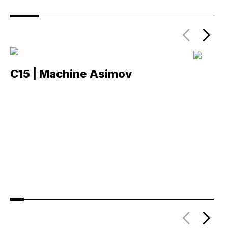
C15 | Machine Asimov
C