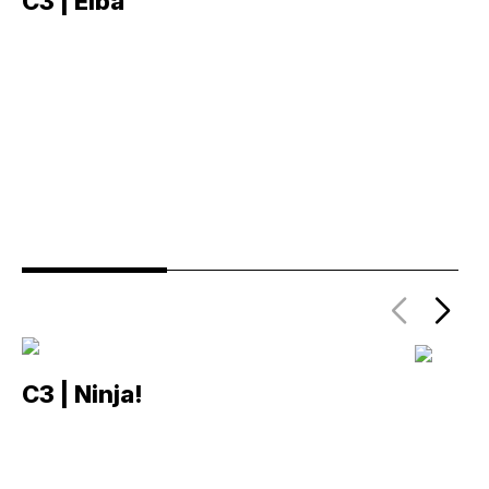
C3 | Eiba
C
C3 | Ninja!
C