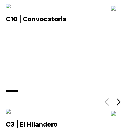
C10 | Convocatoria
C
C3 | El Hilandero
C