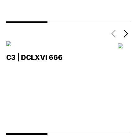
C3 | DCLXVI 666
C