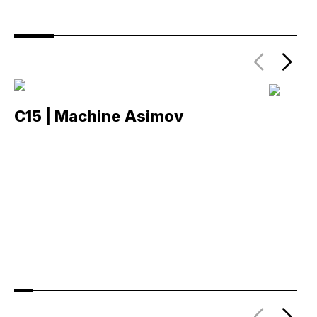
C15 | Machine Asimov
C