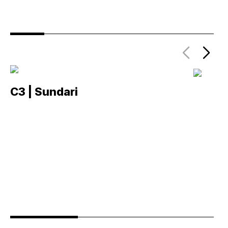
C3 | Sundari
C