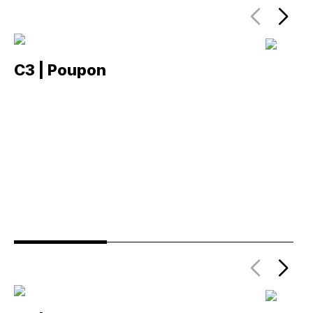
C3 | Poupon
C