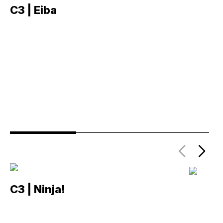
C3 | Eiba
C
C3 | Ninja!
C