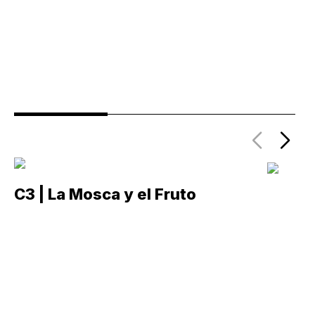
C3 | La Mosca y el Fruto
C