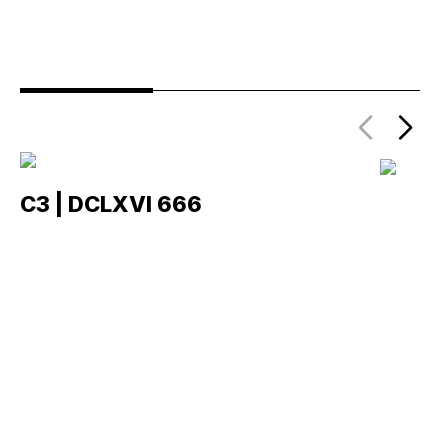
C3 | DCLXVI 666
C