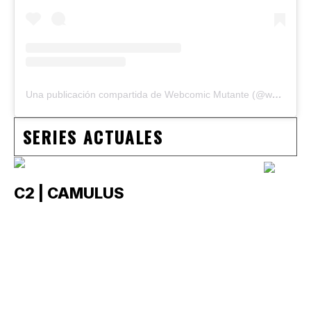
Una publicación compartida de Webcomic Mutante (@webcomicmutante)
SERIES ACTUALES
C2 | CAMULUS
C