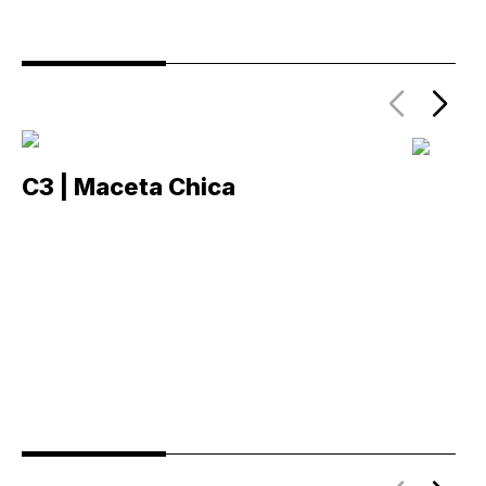
C3 | Maceta Chica
C