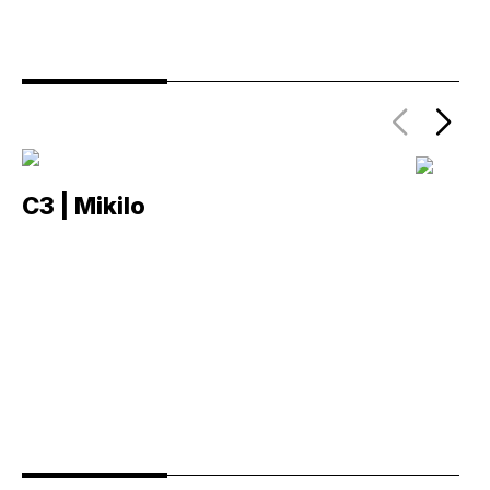
C3 | Mikilo
C