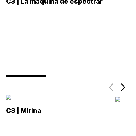
C3 | La máquina de espectrar
C
C3 | Mirina
C