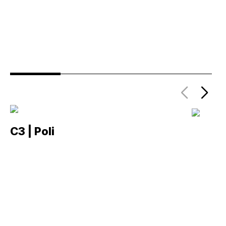
C3 | Poli
C2