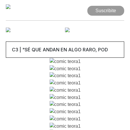
Suscribite
Suscribite
Web Comic
Mutante
Series
Autores
Artículos