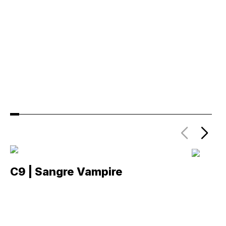
C9 | Sangre Vampire
C