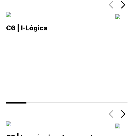
C6 | I-Lógica
C