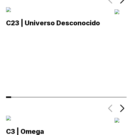
C23 | Universo Desconocido
C
C3 | Omega
C