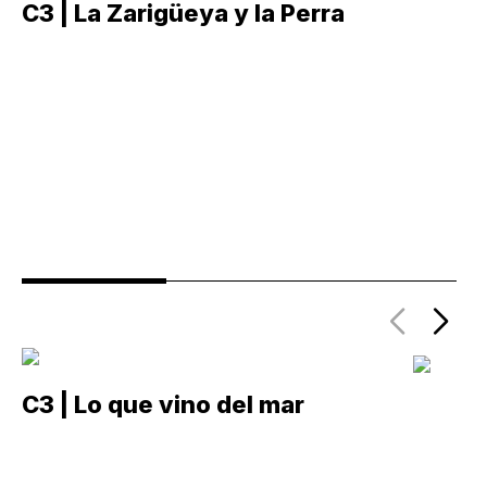
C3 | La Zarigüeya y la Perra
C
C3 | Lo que vino del mar
C