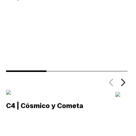
C4 | Cósmico y Cometa
C