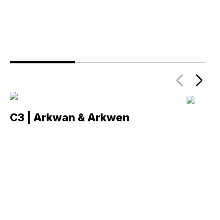
C3 | Arkwan & Arkwen
C