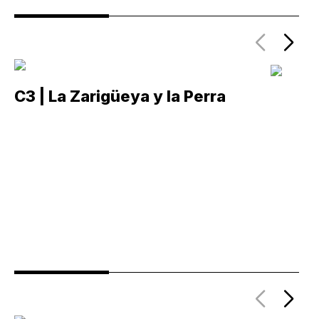
C3 | La Zarigüeya y la Perra
C