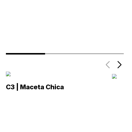
C3 | Maceta Chica
C