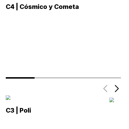
C4 | Cósmico y Cometa
C
C3 | Poli
C2