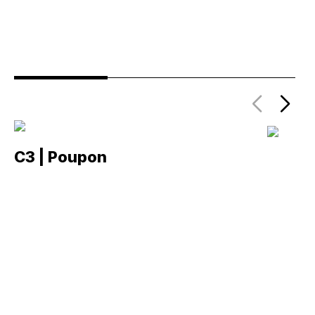
C3 | Poupon
C