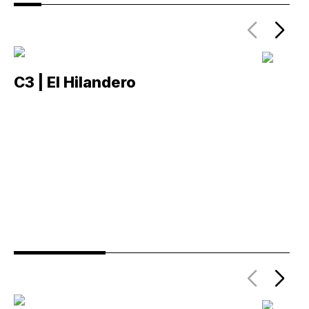
C3 | El Hilandero
C