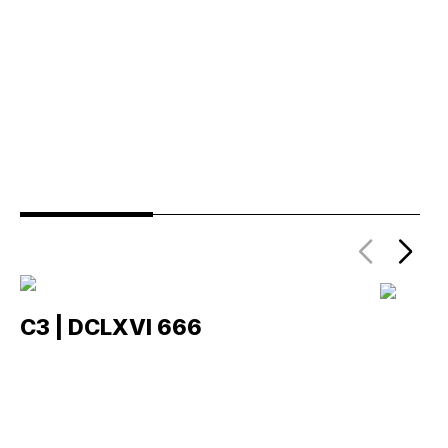
C3 | DCLXVI 666
C