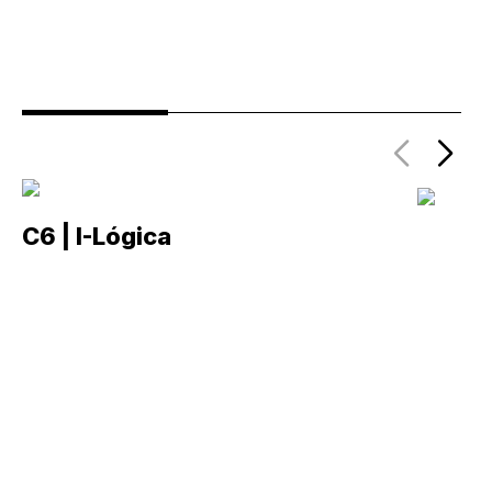
C6 | I-Lógica
C