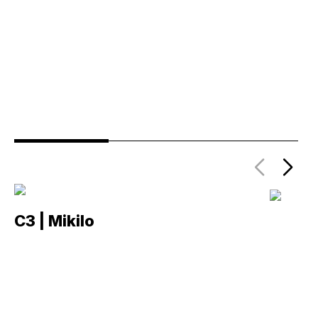
C3 | Mikilo
C