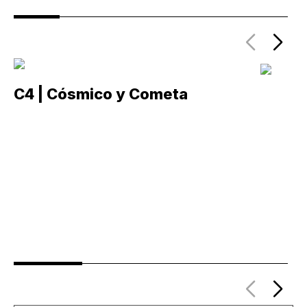
C4 | Cósmico y Cometa
C