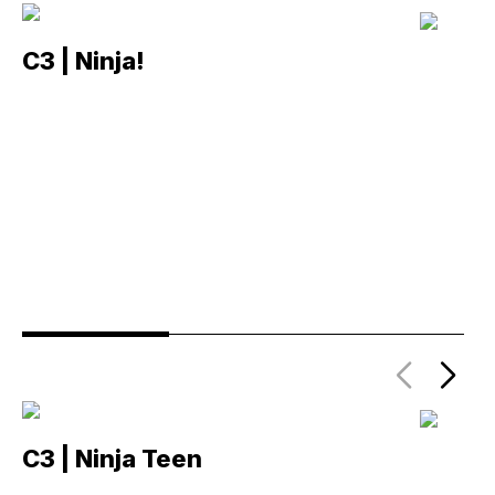
C3 | Ninja!
C
C3 | Ninja Teen
C