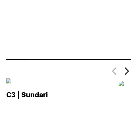
C3 | Sundari
C