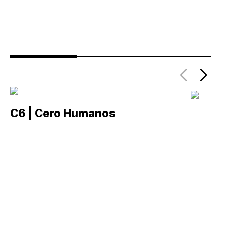
C6 | Cero Humanos
C