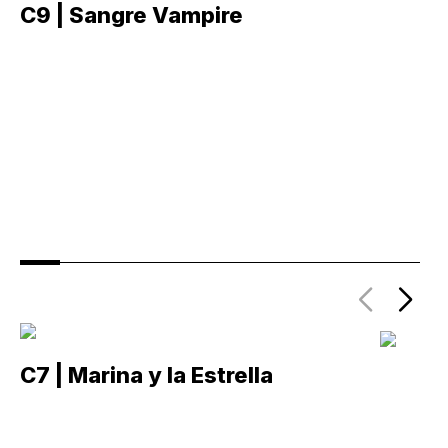
C9 | Sangre Vampire
C
C7 | Marina y la Estrella
C