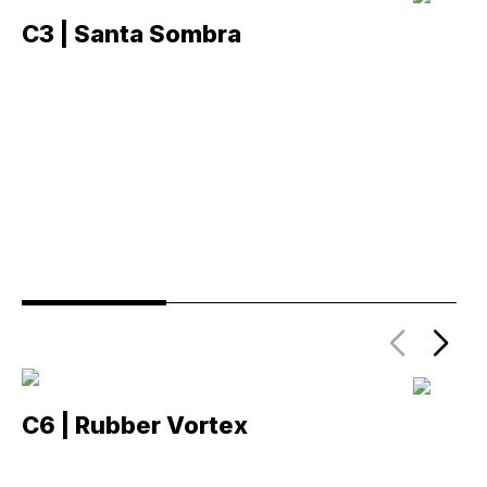
C3 | Santa Sombra
C
C6 | Rubber Vortex
C