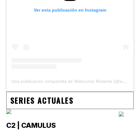
Ver esta publicación en Instagram
Una publicación compartida de Webcomic Mutante (@webcomicmutante)
SERIES ACTUALES
C2 | CAMULUS
C