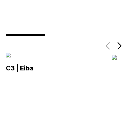
C3 | Eiba
C