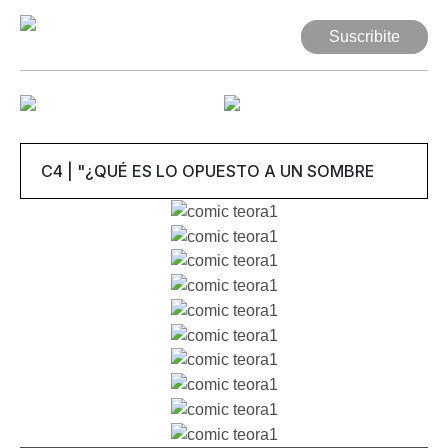
Suscribite
Suscribite
Web Comic
Mutante
Series
Autores
Artículos