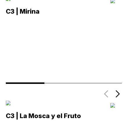
C3 | Mirina
C
C3 | La Mosca y el Fruto
C