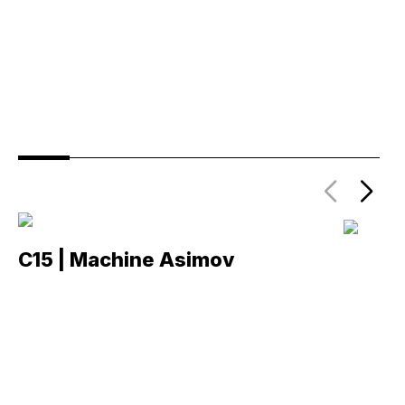
C15 | Machine Asimov
C