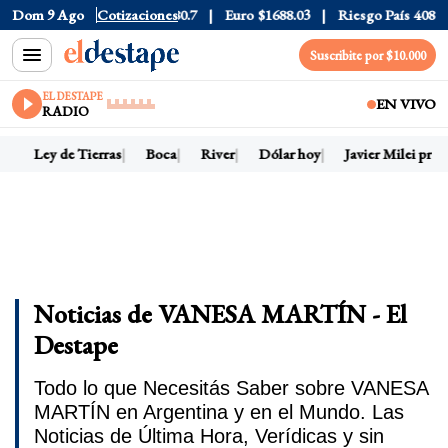
e
$1525
Dom 9 Ago
Dólar CCL
Cotizaciones
$1580.7
Euro
$1688.03
Riesgo País
408
Suscribite por $10.000
EL DESTAPE
EN VIVO
RADIO
te
Ley de Tierras
Boca
River
Dólar hoy
Javier Milei pres
Noticias de VANESA MARTÍN - El
Destape
Todo lo que Necesitás Saber sobre VANESA
MARTÍN en Argentina y en el Mundo. Las
Noticias de Última Hora, Verídicas y sin