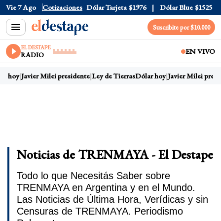
Vie 7 Ago
Dólar Oficial
Cotizaciones
$1520
Dólar Tarjeta
$1976
Dólar Blue
$1525
Suscribite por $10.000
EL DESTAPE
EN VIVO
RADIO
ar hoy
Javier Milei presidente
Ley de Tierras
Dólar hoy
Javier Milei presi
Noticias de TRENMAYA - El Destape
Todo lo que Necesitás Saber sobre
TRENMAYA en Argentina y en el Mundo.
Las Noticias de Última Hora, Verídicas y sin
Censuras de TRENMAYA. Periodismo