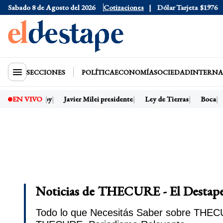
Sabado 8 de Agosto del 2026
Dólar Oficial
Cotizaciones
$1520
Dólar Tarjeta
$1976
SECCIONES
POLÍTICA
ECONOMÍA
SOCIEDAD
INTERNA
Dólar hoy
Javier Milei presidente
Ley de Tierras
Boca
EN VIVO
Noticias de THECURE - El Destap
Todo lo que Necesitás Saber sobre THECUR