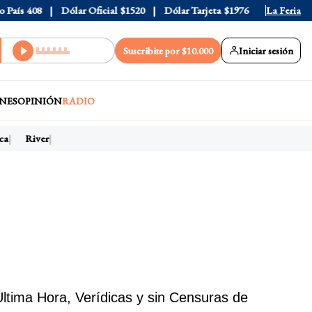
País
408
Dólar Oficial
$1520
Dólar Tarjeta
$1976
Dólar Blue
La Feria
Suscribite por $10.000
Iniciar sesión
NES
OPINIÓN
RADIO
a
River
ltima Hora, Verídicas y sin Censuras de