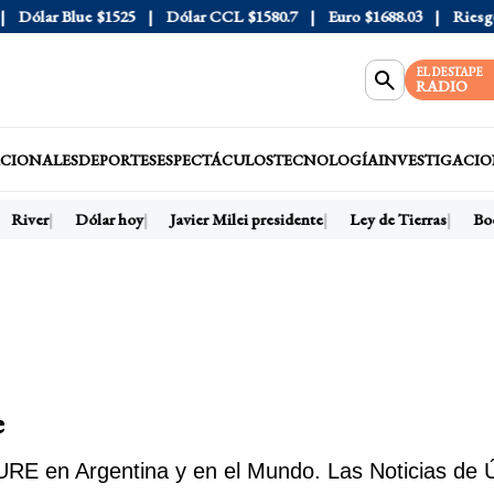
Dólar Blue
$1525
Dólar CCL
$1580.7
Euro
$1688.03
Riesgo 
EL DESTAPE
RADIO
CIONALES
DEPORTES
ESPECTÁCULOS
TECNOLOGÍA
INVESTIGACIO
River
Dólar hoy
Javier Milei presidente
Ley de Tierras
Boc
e
E en Argentina y en el Mundo. Las Noticias de Ú