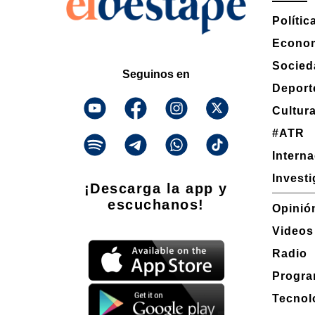
Polític
Econo
Socied
Seguinos en
Deport
Cultur
#ATR
Intern
Invest
¡Descarga la app y
escuchanos!
Opinió
Videos
Radio
Progra
Tecnol