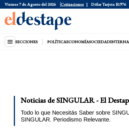
Viernes 7 de Agosto del 2026
Dólar Oficial
Cotizaciones
$1520
Dólar Tarjeta
$1976
SECCIONES
POLÍTICA
ECONOMÍA
SOCIEDAD
INTERNA
Noticias de SINGULAR - El Destap
Todo lo que Necesitás Saber sobre SINGUL
SINGULAR. Periodismo Relevante.