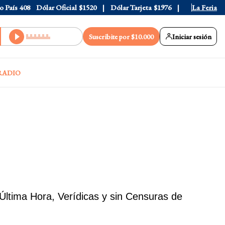
País
408
Dólar Oficial
$1520
Dólar Tarjeta
$1976
Dólar Blue
La Feria
$1
Suscribite por $10.000
Iniciar sesión
RADIO
ltima Hora, Verídicas y sin Censuras de