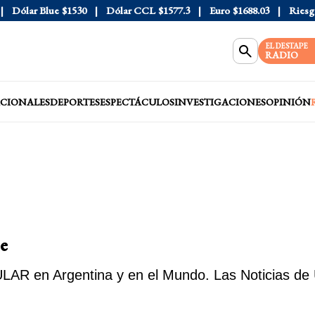
Dólar Blue
$1530
Dólar CCL
$1577.3
Euro
$1688.03
Riesgo 
EL DESTAPE
RADIO
CIONALES
DEPORTES
ESPECTÁCULOS
INVESTIGACIONES
OPINIÓN
e
AR en Argentina y en el Mundo. Las Noticias de Ú