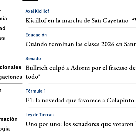
a
Axel Kicillof
Kicillof en la marcha de San Cayetano: 
mía
ad
Educación
es
Cuándo terminan las clases 2026 en Santa 
a
Senado
Bullrich culpó a Adorni por el fracaso d
acionales
todo"
igaciones
n
Fórmula 1
F1: la novedad que favorece a Colapinto 
Ley de Tierras
mación
Uno por uno: los senadores que votaron 
ogía