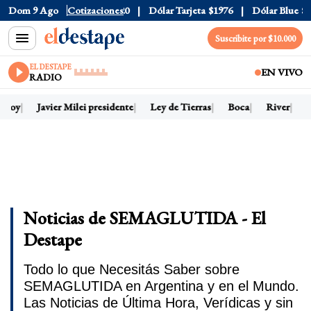
Dom 9 Ago
Dólar Oficial
Cotizaciones
$1520
Dólar Tarjeta
$1976
Dólar Blue
$1
Suscribite por $10.000
EL DESTAPE
EN VIVO
RADIO
 hoy
Javier Milei presidente
Ley de Tierras
Boca
River
D
Noticias de SEMAGLUTIDA - El
Destape
Todo lo que Necesitás Saber sobre
SEMAGLUTIDA en Argentina y en el Mundo.
Las Noticias de Última Hora, Verídicas y sin