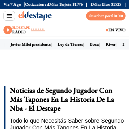
Vie 7 Ago
Dólar Oficial
Cotizaciones
$1520
Dólar Tarjeta
$1976
Dólar Blue
$1525
Suscribite por $10.000
EL DESTAPE
EN VIVO
RADIO
oy
Javier Milei presidente
Ley de Tierras
Boca
River
Dól
Noticias de Segundo Jugador Con
Más Tapones En La Historia De La
Nba - El Destape
Todo lo que Necesitás Saber sobre Segundo
Jugador Con Más Tapones En La Historia