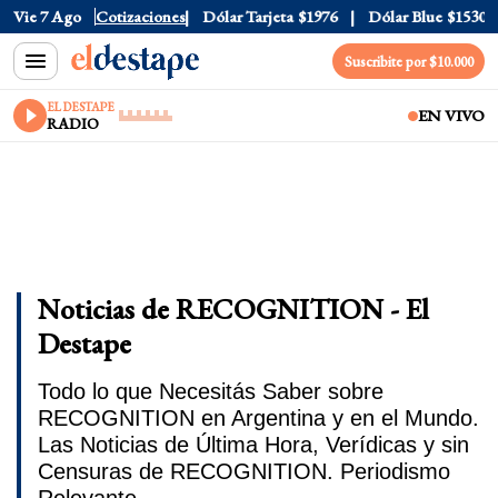
Vie 7 Ago
Dólar Oficial
Cotizaciones
$1520
Dólar Tarjeta
$1976
Dólar Blue
$1530
Suscribite por $10.000
EL DESTAPE
EN VIVO
RADIO
Noticias de RECOGNITION - El
Destape
Todo lo que Necesitás Saber sobre
RECOGNITION en Argentina y en el Mundo.
Las Noticias de Última Hora, Verídicas y sin
Censuras de RECOGNITION. Periodismo