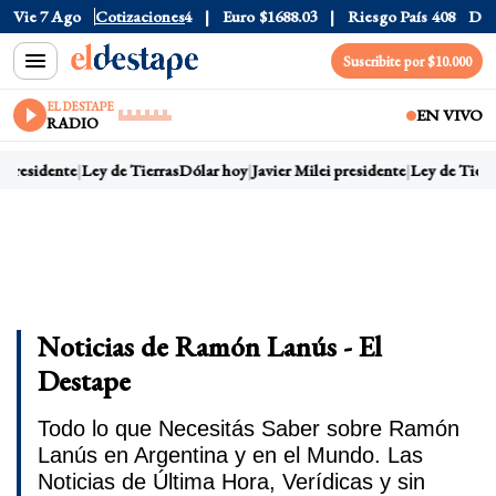
525
Vie 7 Ago
Dólar CCL
Cotizaciones
$1578.4
Euro
$1688.03
Riesgo País
408
Dólar
Suscribite por $10.000
EL DESTAPE
EN VIVO
RADIO
i presidente
Ley de Tierras
Dólar hoy
Javier Milei presidente
Ley de Tierr
Noticias de Ramón Lanús - El
Destape
Todo lo que Necesitás Saber sobre Ramón
Lanús en Argentina y en el Mundo. Las
Noticias de Última Hora, Verídicas y sin