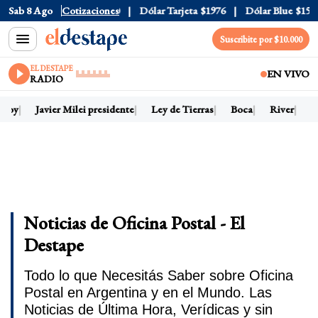
Sab 8 Ago
Dólar Oficial
Cotizaciones
$1520
Dólar Tarjeta
$1976
Dólar Blue
$152
Suscribite por $10.000
EL DESTAPE
EN VIVO
RADIO
 hoy
Javier Milei presidente
Ley de Tierras
Boca
River
D
Noticias de Oficina Postal - El
Destape
Todo lo que Necesitás Saber sobre Oficina
Postal en Argentina y en el Mundo. Las
Noticias de Última Hora, Verídicas y sin