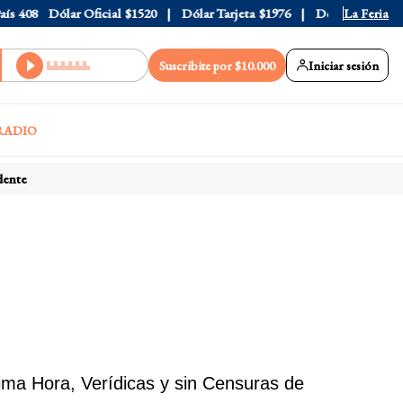
s
408
Dólar Oficial
$1520
Dólar Tarjeta
$1976
Dólar Blue
La Feria
$1525
Suscribite por $10.000
Iniciar sesión
RADIO
ente
ima Hora, Verídicas y sin Censuras de