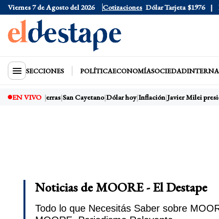
Viernes 7 de Agosto del 2026
Dólar Oficial
Cotizaciones
$1520
Dólar Tarjeta
$1976
Dó
SECCIONES
POLÍTICA
ECONOMÍA
SOCIEDAD
INTERNA
EN VIVO
Ley de Tierras
San Cayetano
Dólar hoy
Inflación
Javier Milei presi
Noticias de MOORE - El Destape
Todo lo que Necesitás Saber sobre MOORE 