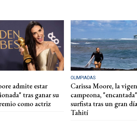
OLIMPIADAS
re admite estar
Carissa Moore, la vigen
onada" tras ganar su
campeona, "encantada" 
remio como actriz
surfista tras un gran dí
Tahití