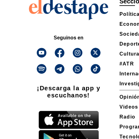
Secci
Polític
Econo
Socied
Seguinos en
Deport
Cultur
#ATR
Interna
Invest
¡Descarga la app y
escuchanos!
Opinió
Videos
Radio
Progra
Tecnol