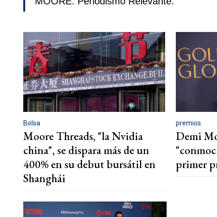
MOORE. Periodismo Relevante.
Bolsa
premios
Moore Threads, "la Nvidia
Demi Moo
china", se dispara más de un
"conmoci
400% en su debut bursátil en
primer p
Shanghái