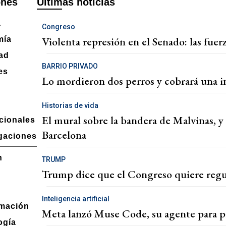
ones
Últimas noticias
a
Congreso
Violenta represión en el Senado: las fuer
mía
ad
BARRIO PRIVADO
es
Lo mordieron dos perros y cobrará una 
a
Historias de vida
El mural sobre la bandera de Malvinas, y
cionales
Barcelona
igaciones
n
TRUMP
Trump dice que el Congreso quiere regula
Inteligencia artificial
mación
Meta lanzó Muse Code, su agente para 
ogía