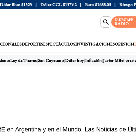
lar Blue
$1525
Dólar CCL
$1579.2
Euro
$1688.03
Riesgo Paí
EL DESTAPE
RADIO
CIONALES
DEPORTES
ESPECTÁCULOS
INVESTIGACIONES
OPINIÓN
dente
Ley de Tierras
San Cayetano
Dólar hoy
Inflación
Javier Milei presid
en Argentina y en el Mundo. Las Noticias de Últ