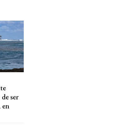
te
de ser
a en