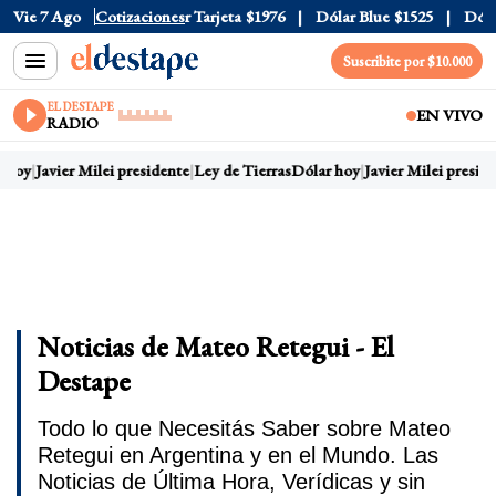
 Oficial
Vie 7 Ago
$1520
Cotizaciones
Dólar Tarjeta
$1976
Dólar Blue
$1525
Dólar 
Suscribite por $10.000
EL DESTAPE
EN VIVO
RADIO
 hoy
Javier Milei presidente
Ley de Tierras
Dólar hoy
Javier Milei preside
Noticias de Mateo Retegui - El
Destape
Todo lo que Necesitás Saber sobre Mateo
Retegui en Argentina y en el Mundo. Las
Noticias de Última Hora, Verídicas y sin